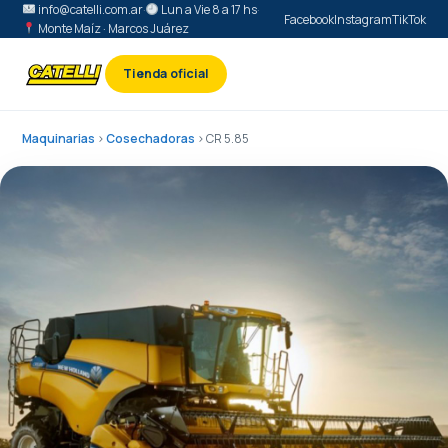
info@catelli.com.ar
·
Lun a Vie 8 a 17 hs
·
Facebook
Instagram
TikTok
Monte Maíz · Marcos Juárez
Tienda oficial
Maquinarias
›
Cosechadoras
› CR 5.85