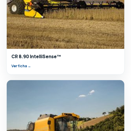
CR 8.90 IntelliSense™
Ver ficha →