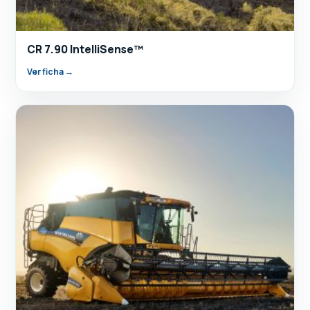
CR 7.90 IntelliSense™
Ver ficha →