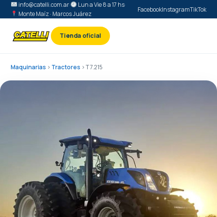
info@catelli.com.ar
·
Lun a Vie 8 a 17 hs
·
Facebook
Instagram
TikTok
Monte Maíz · Marcos Juárez
Tienda oficial
Maquinarias
›
Tractores
› T 7.215