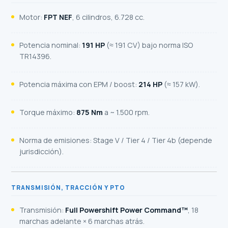
Motor:
FPT NEF
, 6 cilindros, 6.728 cc.
Potencia nominal:
191 HP
(≈ 191 CV) bajo norma ISO
TR14396.
Potencia máxima con EPM / boost:
214 HP
(≈ 157 kW).
Torque máximo:
875 Nm
a ~ 1.500 rpm.
Norma de emisiones: Stage V / Tier 4 / Tier 4b (depende
jurisdicción).
TRANSMISIÓN, TRACCIÓN Y PTO
Transmisión:
Full Powershift Power Command™
, 18
marchas adelante × 6 marchas atrás.