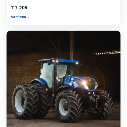
T 7.205
Ver ficha →