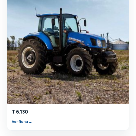
T 6.130
Ver ficha →