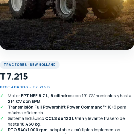
TRACTORES · NEW HOLLAND
T 7.215
DESTACADOS – T7.215 S
Motor
FPT NEF 6.7 L, 6 cilindros
con 191 CV nominales y hasta
214 CV con EPM
.
Transmisión Full Powershift Power Command™
18×6 para
máxima eficiencia.
Sistema hidráulico
CCLS de 120 L/min
y levante trasero de
hasta
10.460 kg
.
PTO 540/1.000 rpm
, adaptable a múltiples implementos.