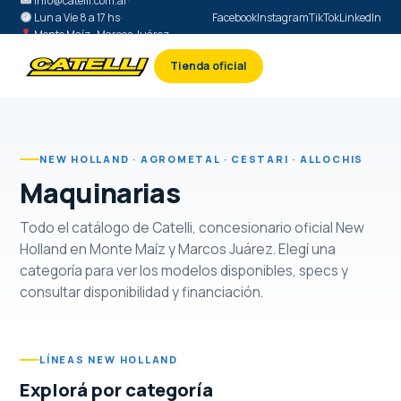
info@catelli.com.ar
·
Lun a Vie 8 a 17 hs
·
Facebook
Instagram
TikTok
LinkedIn
Monte Maíz · Marcos Juárez
Tienda oficial
NEW HOLLAND · AGROMETAL · CESTARI · ALLOCHIS
Maquinarias
Todo el catálogo de Catelli, concesionario oficial New
Holland en Monte Maíz y Marcos Juárez. Elegí una
categoría para ver los modelos disponibles, specs y
consultar disponibilidad y financiación.
LÍNEAS NEW HOLLAND
Explorá por categoría